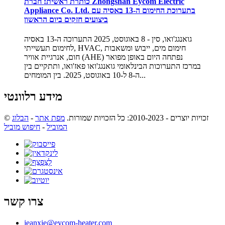
כותרת ראשית: חברת Zhongshan Eycom Electric
Appliance Co. Ltd. בתערוכת החימום ה-13 באסיה עם
ביצועים חזקים ביום הראשון
גואנגג'ואו, סין - 8 באוגוסט, 2025 התערוכה ה-13 באסיה
לחימום תעשייתי, HVAC, חימום מים, ייבוש ומשאבות
חום, אנרגיית אוויר (AHE) נפתחה היום באופן מפואר
במרכז התערוכות הבינלאומי גואנגג'ואו פאז'ואו, ותתקיים בין
ה-8 ל-10 באוגוסט, 2025. בין המומחים...
מידע רלוונטי
© זכויות יוצרים - 2010-2023: כל הזכויות שמורות.
מפת אתר
-
הבלוג
המוביל
-
חיפוש מוביל
צרו קשר
jeanxie@eycom-heater.com