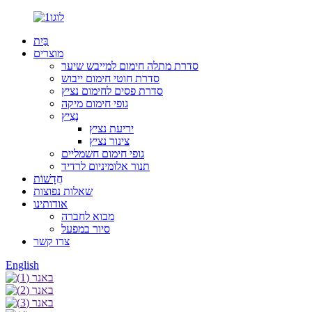
בַּיִת
מוצרים
סדרת מתלה חימום למייבש שיער
סדרת חוטי חימום ייבוש
סדרת פסים לחימום נציץ
גופי חימום מיקה
נָצִיץ
יריעת נציץ
צינור נציץ
גופי חימום חשמליים
תנור אלומיניום לרדיד
חֲדָשׁוֹת
שאלות נפוצות
אודותינו
מבוא לחברה
סיור במפעל
צרו קשר
English