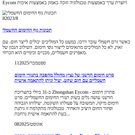
Eycom יוצרת ערך באמצעות טכנולוגיה וזוכה באמון באמצעות איכות!
8
2023/8
תכונות גוף החימום החשמלי
כאשר זרם חשמלי עובר דרכו, כמעט כל המוליכים יכולים לייצר חום. עם
זאת, לא כל המוליכים מתאימים לייצור גופי חימום. השילוב הנכון של
מאפיינים חשמליים, מכניים וכימיים הוא הכרחי.
2025/ספטמבר
11
סרט חימום חדשני של נציץ מחולל מהפכה בתנורי חימום
חשמליים עם חום שקט, יעיל וניתן להתאמה אישית
ב-31 ביולי בתערוכת Zhongshan Eycom - פתרון חימום
חדשני עושה גלים בשוק תנורי החימום החשמליים: סרט
חימום מיקה, המשובח על פעולתו השקטה, יעילותו הגבוהה
ופיזור החום היציב והאחיד. טכנולוגיה מתקדמת זו ניתנת
כעת להתאמה אישית נרחבת...
2025/אוגוסט
08