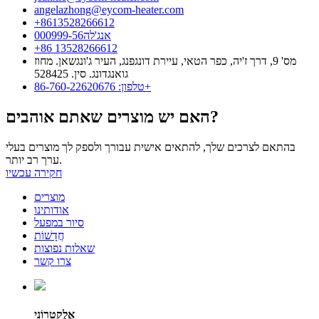
angelazhong@eycom-heater.com
‎+8613528266612
אנג'לה000999-56
+86 13528266612
מס' 9, דרך ז'יה, כפר הטאי, עיירת דונגפנג, העיר ג'ונגשאן. מחוז
גואנגדונג. סין. 528425
טלפון: 86-760-22620676+
האם יש מוצרים שאתם אוהבים?
בהתאם לצרכים שלך, להתאים אישית עבורך ולספק לך מוצרים בעלי
ערך רב יותר.
חקירה עכשיו
מוצרים
אודותינו
סיור במפעל
חֲדָשׁוֹת
שאלות נפוצות
צרו קשר
אֶלֶקטרוֹנִי