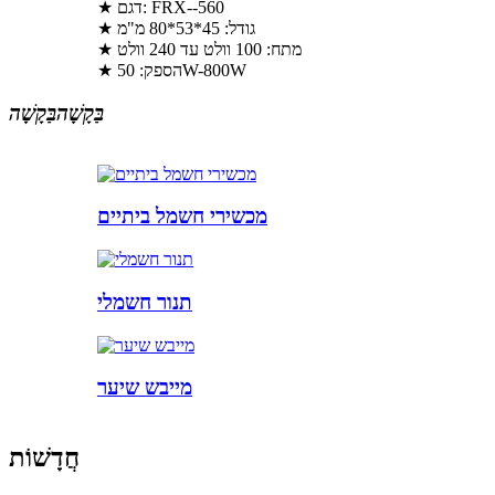
★ דגם: FRX--560
★ גודל: 45*53*80 מ"מ
★ מתח: 100 וולט עד 240 וולט
★ הספק: 50W-800W
בַּקָשָׁה
בַּקָשָׁה
מכשירי חשמל ביתיים
תנור חשמלי
מייבש שיער
חֲדָשׁוֹת