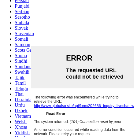
Persian
Punjabi
Serbian
Sesotho
Sinhala
Slovak
Slovenian
Somali
Samoan
Scots Gaelic
Shona
Sindhi
Sundanese
Swahili
Tajik
Tamil
Telugu
Thai
Ukrainian
Urdu
Uzbek
Vietnamese
Welsh
Xhosa
Yiddish