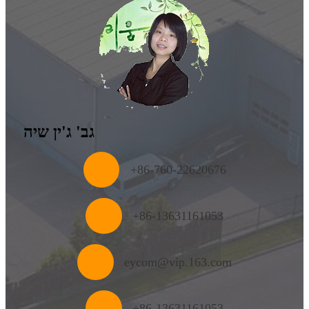
גב' ג'ין שיה
‎+86-760-22620676
+
86-13631161053
eycom@vip.163.com
+86-13631161053