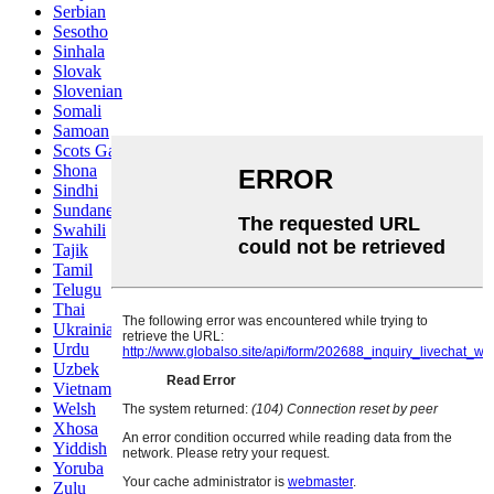
Serbian
Sesotho
Sinhala
Slovak
Slovenian
Somali
Samoan
Scots Gaelic
Shona
Sindhi
Sundanese
Swahili
Tajik
Tamil
Telugu
Thai
Ukrainian
Urdu
Uzbek
Vietnamese
Welsh
Xhosa
Yiddish
Yoruba
Zulu