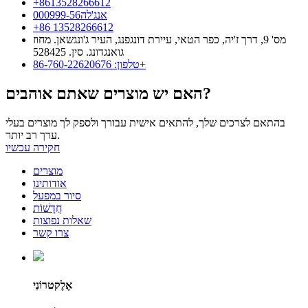
‎+8613528266612
אנג'לה000999-56
+86 13528266612
מס' 9, דרך ז'יה, כפר הטאי, עיירת דונגפנג, העיר ג'ונגשאן. מחוז
גואנגדונג. סין. 528425
טלפון: 86-760-22620676+
האם יש מוצרים שאתם אוהבים?
בהתאם לצרכים שלך, להתאים אישית עבורך ולספק לך מוצרים בעלי
ערך רב יותר.
חקירה עכשיו
מוצרים
אודותינו
סיור במפעל
חֲדָשׁוֹת
שאלות נפוצות
צרו קשר
אֶלֶקטרוֹנִי