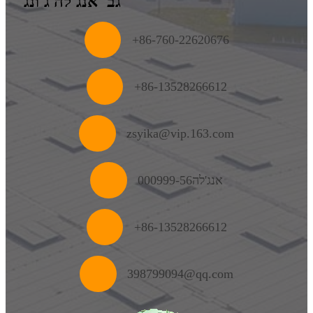
גב' אנג'לה ג'ונג
+
86-760-22620676
+86-13528266612
zsyika@vip.163.com
אנג'לה000999-56
+86-13528266612
398799094@qq.com