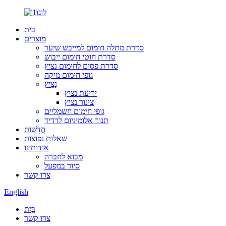
בַּיִת
מוצרים
סדרת מתלה חימום למייבש שיער
סדרת חוטי חימום ייבוש
סדרת פסים לחימום נציץ
גופי חימום מיקה
נָצִיץ
יריעת נציץ
צינור נציץ
גופי חימום חשמליים
תנור אלומיניום לרדיד
חֲדָשׁוֹת
שאלות נפוצות
אודותינו
מבוא לחברה
סיור במפעל
צרו קשר
English
בַּיִת
צרו קשר