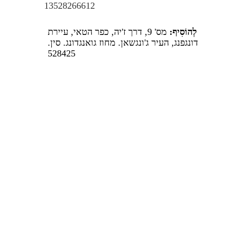
13528266612
לְהוֹסִיף:
מס' 9, דרך ז'יה, כפר הטאי, עיירת
דונגפנג, העיר ג'ונגשאן. מחוז גואנגדונג. סין.
528425