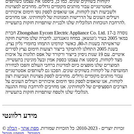
לקוחות בשווקים שונים. כמו כן, ביססנו את עצמנו כשותפים
אסטרטגיים עבור מותגים מקומיים גדולים. מחויבים למצוינות
ולשביעות רצון לקוחות, אנו שואפים לספק גופי חימום איכותיים
ויעילים העונים על הדרישות המגוונות של לקוחותינו. אנו מחויבים
להרחבת הנוכחות הגלובלית שלנו ולבניית שותפויות חזקות בתעשייה.
חברת Zhongshan Eycom Electric Appliance Co. Ltd. נוסדה ב-17
במאי 2005 בעיר ג'ונגשאן, במחוז גואנגדונג. לחברה שלנו מורשת חזקה
שראשיתה בשנות ה-80, כאשר קודמינו התמחו בחומרי גליון נציץ.
בשנת 2005 התחלנו להתמקד בייצור רצועות חימום נציץ לסירים
איטיים. עם 19 שנות ניסיון בייצור ורקורד של אפס תלונות על איכות
מצד לקוחות, ביססנו את עצמנו כספק אמין ובעל מוניטין בתעשייה.
המוצרים שלנו מופצים כיום למדינות ברחבי העולם והפכו לבחירה
המועדפת על לקוחות בשווקים שונים. הפכנו גם לשותפים אסטרטגיים
עבור מותגים מקומיים גדולים. מחויבים לספק מצוינות ושביעות רצון
לקוחות, אנו שואפים לספק גופי חימום איכותיים ויעילים העונים על
הצרכים הספציפיים של לקוחותינו. אנו מחויבים להרחבת טווח ההגעה
הגלובלי שלנו ולטפח שותפויות חזקות בתעשייה.
מידע רלוונטי
© זכויות יוצרים - 2010-2023: כל הזכויות שמורות.
מפת אתר
-
הבלוג
המוביל
-
חיפוש מוביל