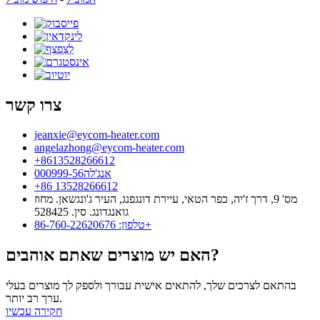
צרו קשר
jeanxie@eycom-heater.com
angelazhong@eycom-heater.com
‎+8613528266612
אנג'לה000999-56
+86 13528266612
מס' 9, דרך ז'יה, כפר הטאי, עיירת דונגפנג, העיר ג'ונגשאן. מחוז
גואנגדונג. סין. 528425
טלפון: 86-760-22620676+
האם יש מוצרים שאתם אוהבים?
בהתאם לצרכים שלך, להתאים אישית עבורך ולספק לך מוצרים בעלי
ערך רב יותר.
חקירה עכשיו