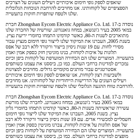
שואפים לספק גופי חימום איכותיים ויעילים העונים על הצרכים
הספציפיים של לקוחותינו. אנו מחויבים להרחבת הנוכחות הגלובלית
שלנו ולטפח שותפויות חזקות בתעשייה.
חברת Zhongshan Eycom Electric Appliance Co. Ltd. נוסדה ב-17
במאי 2005 בעיר ג'ונגשאן, במחוז גואנגדונג. שורשיה של החברה שלנו
מתוארכים לשנות ה-80, כאשר קודמינו התמחו בחומרי יריעת נציץ.
בשנת 2005, העברנו את המיקוד שלנו לייצור גופי חימום מנציץ עבור
מסירי לחות. עם 19 שנות ניסיון בייצור ורקורד ללא רבב של אפס
תלונות על איכות לקוחות, בנינו מוניטין חזק כספק אמין ואמין
בתעשייה. המוצרים שלנו הם הבחירה המועדפת על לקוחות ביפן וכיום
נמכרים למדינות ברחבי העולם. כמו כן, ביססנו את עצמנו כשותפים
אסטרטגיים עבור מותגים מקומיים גדולים. מחויבים למצוינות
ולשביעות רצון לקוחות, אנו שואפים לספק גופי חימום איכותיים
ויעילים העונים על הדרישות הייחודיות של לקוחותינו. אנו מחויבים
להרחבת טווח ההגעה הגלובלי שלנו ולטפח שותפויות חזקות בתעשייה.
חברת Zhongshan Eycom Electric Appliance Co. Ltd. נוסדה ב-17
במאי 2005 בעיר ג'ונגשאן, במחוז גואנגדונג. לחברה שלנו מורשת
עשירה שראשיתה בשנות ה-80, כאשר קודמינו התמחו בחומרי גליון
נציץ. בשנת 2005, העברנו את המיקוד שלנו לייצור גופי חימום
חשמליים למכשירי אדים. עם 19 שנות ניסיון בייצור ורקורד ללא רבב
של אפס תלונות על איכות לקוחות, צברנו מוניטין כספק אמין ואמין
בתעשייה. המוצרים שלנו הם הבחירה המועדפת על לקוחות ביפן וכיום
מופצים למדינות ברחבי העולם. כמו כן, ביססנו את עצמנו כשותפים