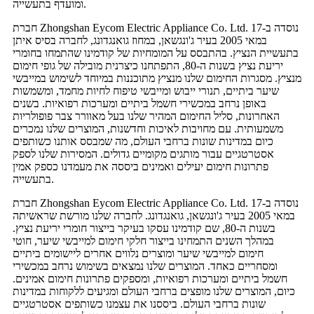
ומועדף בתעשייה.
חברת Zhongshan Eycom Electric Appliance Co. Ltd. נוסדה ב-17
במאי 2005 בעיר ג'ונגשאן, במחוז גואנגדונג, לחברה בסיס איתן
בתעשיית הנציץ. בהתבסס על המומחיות של קודמינו שהתמחו בחומרי
יריעת נציץ בשנות ה-80, התפתחנו כיצרנית מובילה של גופי חימום
מנציץ. מסגרות החימום שלנו מנציץ מתוכננות במיוחד לשימוש במייבשי
שיער ביתיים, תנורי ייבוש ומייבשי טיפוח לחיות מחמד, ומשמשות
באופן נרחב במכשירי חשמל ביתיים ומערכות רפואיות. בשנים
האחרונות, סליל החימום המהיר שלנו בעל מאוורר צבר פופולריות
משמעותית. עם מחויבות לאיכות וחדשנות, המוצרים שלנו נמכרים
כיום במדינות שונות ברחבי העולם, מה שמבסס אותנו כשותפים
אסטרטגיים עבור מותגים מקומיים גדולים. המסירות שלנו לספק
פתרונות חימום יעילים ואמינים ביססה את מעמדנו כספק אמין
בתעשייה.
חברת Zhongshan Eycom Electric Appliance Co. Ltd. נוסדה ב-17
במאי 2005 בעיר ג'ונגשאן, גואנגדונג. לחברה שלנו מורשת שראשיתה
בשנות ה-80, שם קודמינו עסקו בעיקר בייצור חומרי יריעת נציץ.
במהלך השנים התמחינו בייצור חלקי חימום למייבשי שיער, חוטי
חימום למייבשי שיער ומוצרים נלווים אחרים ליישומים ביתיים
ומסחריים כאחד. המוצרים שלנו נמצאים בשימוש נרחב במכשירי
חשמל ביתיים ומערכות רפואיות, ומספקים פתרונות חימום אמינים.
כיום, המוצרים שלנו מופצים ברחבי העולם ומגיעים ללקוחות במדינות
שונות ברחבי העולם. ביססנו את עצמנו כשותפים אסטרטגיים