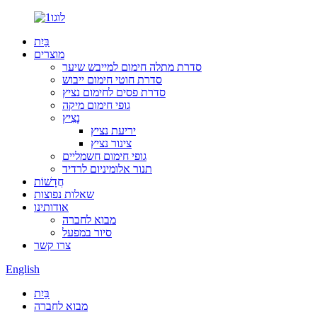
בַּיִת
מוצרים
סדרת מתלה חימום למייבש שיער
סדרת חוטי חימום ייבוש
סדרת פסים לחימום נציץ
גופי חימום מיקה
נָצִיץ
יריעת נציץ
צינור נציץ
גופי חימום חשמליים
תנור אלומיניום לרדיד
חֲדָשׁוֹת
שאלות נפוצות
אודותינו
מבוא לחברה
סיור במפעל
צרו קשר
English
בַּיִת
מבוא לחברה