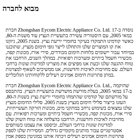
מבוא לחברה
חברת Zhongshan Eycom Electric Appliance Co. Ltd. נוסדה ב-17
במאי 2005, עם היסטוריה עשירה בתעשיית הנציץ עוד משנות ה-80,
כאשר קודמינו התמקדו בעיקר בחומרי יריעת נציץ. בשנת 2005, גיווןנו
את קו המוצרים שלנו והתחלנו לייצר גופי חימום מנציץ, שתוכננו
במיוחד עבור יישומים בלוחות חימום מבודדים, סירי אורז, מכונות קפה,
מכשירי חשמל ביתיים ומערכות רפואיות. במהלך השנים, הרחבנו את
טווח ההגעה שלנו וכעת אנו מפיצים את מוצרינו למדינות שונות ברחבי
העולם. עם מחויבות לאיכות וחדשנות, אנו ממשיכים לשאוף למצוינות
במתן פתרונות חימום אמינים ויעילים ללקוחותינו הגלובליים.
חברת Zhongshan Eycom Electric Appliance Co. Ltd., שהוקמה
ב-17 במאי 2005, בעלת מורשת מושרשת בתעשיית הנציץ. בהתבסס
על מורשתם של קודמינו שהתמחו בחומרי יריעת נציץ בשנות ה-80,
העזנו בייצור סלילי חימום מנציץ בשנת 2005. סלילי החימום מנציץ
שלנו נמצאים בשימוש נרחב במתקני מים, מכונות הזרקה תעשייתיות,
סירי אורז, מכונות קפה, מכשירי חשמל ביתיים ומערכות רפואיות. עם
מחויבות לאיכות וחדשנות, הרחבנו בהצלחה את טווח השוק שלנו
למדינות שונות ברחבי העולם, וביססנו את עצמנו כשותפים
אסטרטגיים עבור מותגים מקומיים גדולים. המסירות שלנו לספק
פתרונות חימום אמינים ויעילים זיכתה אותנו במוניטין כספק אמין