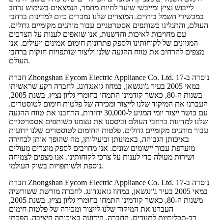
לייבוש נציץ ומייבשי שיער לחיות מחמד, הנמצאים בשימוש נרחב
במכשירי חשמל ביתיים. המוצרים שלנו נמכרים כיום למדינות ברחבי
העולם, והתגלינו כשותפים אסטרטגיים עבור מותגים מקומיים גדולים.
עם מחויבות לאיכות וחדשנות, אנו שואפים לענות על הצרכים
המגוונים של לקוחותינו ולספק פתרונות חימום אמינים ויעילים. אנו
מצפים להרחיב את טווח ההגעה שלנו וליצור שותפויות חזקות ברחבי
העולם.
חברת Zhongshan Eycom Electric Appliance Co. Ltd. נוסדה ב-17
במאי 2005 בעיר ג'ונגשאן, במחוז גואנגדונג. לחברה רקע שראשיתו
בשנות ה-80, כאשר קודמינו התמחו בחומרי גליון נציץ. בשנת 2005,
העברנו את המיקוד שלנו לייצור ומכירה של פלטות חימום לטוסטרים.
עם כושר ייצור יומי המגיע ל-30,000 יחידות, הרחבנו את טווח ההגעה
שלנו למדינות ברחבי העולם וביססנו את עצמנו כשותפים אסטרטגיים
עבור מותגים מקומיים גדולים. פלטות החימום לטוסטרים שלנו ידועות
באיכותן הגבוהה, באמינותן וביעילותן, מה שהופך אותן לבחירה
מועדפת עבור יישומים שונים. אנו מחויבים לספק מוצרים מעולים
ושירות מעולה כדי לענות על צרכי לקוחותינו. אנו מצפים לצמיחה
נוספת ולשותפויות בשוק העולמי.
חברת Zhongshan Eycom Electric Appliance Co. Ltd. נוסדה ב-17
במאי 2005 בעיר ג'ונגשאן, במחוז גואנגדונג. לחברה מורשת ששורשיה
משנות ה-80, כאשר קודמינו התמחו בחומרי גליון נציץ. בשנת 2005,
העברנו את המיקוד שלנו לייצור ומכירה של פלטות חימום
רב-תכליתיות לתנורים. החברה, הידועה באיכותה היציבה, הפכתי