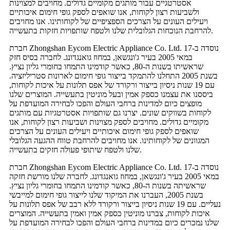
אסטרטגיים עבור מותגים מקומיים גדולים. מחויבים למצוינות
ולשביעות רצון לקוחות, אנו שואפים לספק גופי חימום איכותיים
ויעילים העונים על הצרכים הספציפיים של לקוחותינו. אנו מחויבים
להרחבת הנוכחות הגלובלית שלנו ולטפח שותפויות חזקות בתעשייה.
חברת Zhongshan Eycom Electric Appliance Co. Ltd. נוסדה ב-17
במאי 2005 בעיר ג'ונגשאן, במחוז גואנגדונג. לחברה בסיס חזק
שראשיתו בשנות ה-80, כאשר קודמינו התמחו בחומרי גליון נציץ.
בשנת 2005 התחלנו להתמקד בייצור גופי חימום לארונות סטריליזציה.
עם 19 שנות ניסיון בייצור ורקורד של אפס תלונות על איכות לקוחות,
ביססנו את עצמנו כספק אמין ובעל מוניטין בתעשייה. המוצרים שלנו
מופצים כיום למדינות ברחבי העולם והפכו לבחירה המועדפת על
לקוחות בשווקים שונים. יצרנו גם שותפויות אסטרטגיות עם מותגים
מקומיים גדולים. מחויבים לספק מצוינות ושביעות רצון לקוחות, אנו
שואפים לספק גופי חימום איכותיים ויעילים העונים על הצרכים
המגוונים של לקוחותינו. אנו מחויבים להרחבת טווח ההגעה הגלובלי
שלנו ולטפח שיתופי פעולה חזקים בתעשייה.
חברת Zhongshan Eycom Electric Appliance Co. Ltd. נוסדה ב-17
במאי 2005 בעיר ג'ונגשאן, במחוז גואנגדונג. לחברה שלנו מורשת חזקה
שראשיתה בשנות ה-80, כאשר קודמינו התמחו בחומרי גליון נציץ.
בשנת 2005, העברנו את המיקוד שלנו לייצור גופי חימום למייבשי
נעליים. עם 19 שנות ניסיון בייצור ורקורד ללא רבב של אפס תלונות על
איכות לקוחות, צברנו מוניטין כספק אמין ואמין בתעשייה. המוצרים
שלנו נמכרים כיום במדינות ברחבי העולם והפכו לבחירה המועדפת על