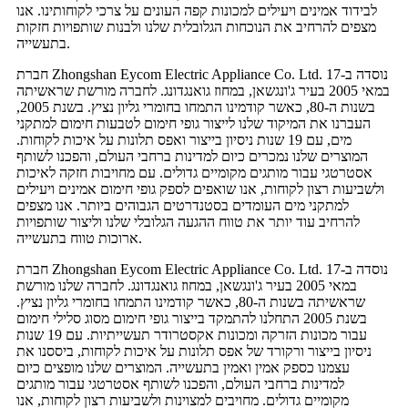
לבידוד אמינים ויעילים למכונות קפה העונים על צרכי לקוחותינו. אנו
מצפים להרחיב את הנוכחות הגלובלית שלנו ולבנות שותפויות חזקות
בתעשייה.
חברת Zhongshan Eycom Electric Appliance Co. Ltd. נוסדה ב-17
במאי 2005 בעיר ג'ונגשאן, במחוז גואנגדונג. לחברה מורשת שראשיתה
בשנות ה-80, כאשר קודמינו התמחו בחומרי גליון נציץ. בשנת 2005,
העברנו את המיקוד שלנו לייצור גופי חימום לטבעות חימום למתקני
מים, עם 19 שנות ניסיון בייצור ואפס תלונות על איכות לקוחות.
המוצרים שלנו נמכרים כיום למדינות ברחבי העולם, והפכנו לשותף
אסטרטגי עבור מותגים מקומיים גדולים. עם מחויבות חזקה לאיכות
ולשביעות רצון לקוחות, אנו שואפים לספק גופי חימום אמינים ויעילים
למתקני מים העומדים בסטנדרטים הגבוהים ביותר. אנו מצפים
להרחיב עוד יותר את טווח ההגעה הגלובלי שלנו וליצור שותפויות
ארוכות טווח בתעשייה.
חברת Zhongshan Eycom Electric Appliance Co. Ltd. נוסדה ב-17
במאי 2005 בעיר ג'ונגשאן, במחוז גואנגדונג. לחברה שלנו מורשת
שראשיתה בשנות ה-80, כאשר קודמינו התמחו בחומרי גליון נציץ.
בשנת 2005 התחלנו להתמקד בייצור גופי חימום מסוג סלילי חימום
עבור מכונות הזרקה ומכונות אקסטרודר תעשייתיות. עם 19 שנות
ניסיון בייצור ורקורד של אפס תלונות על איכות לקוחות, ביססנו את
עצמנו כספק אמין ואמין בתעשייה. המוצרים שלנו מופצים כיום
למדינות ברחבי העולם, והפכנו לשותף אסטרטגי עבור מותגים
מקומיים גדולים. מחויבים למצוינות ולשביעות רצון לקוחות, אנו