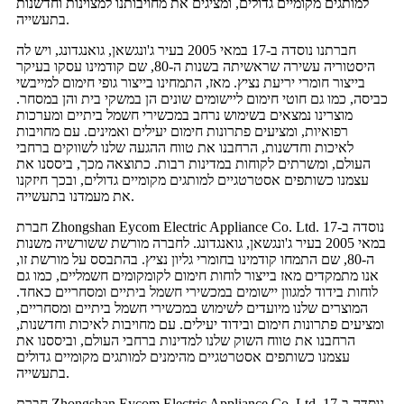
למותגים מקומיים גדולים, ומציגים את מחויבותנו למצוינות וחדשנות
בתעשייה.
חברתנו נוסדה ב-17 במאי 2005 בעיר ג'ונגשאן, גואנגדונג, ויש לה
היסטוריה עשירה שראשיתה בשנות ה-80, שם קודמינו עסקו בעיקר
בייצור חומרי יריעת נציץ. מאז, התמחינו בייצור גופי חימום למייבשי
כביסה, כמו גם חוטי חימום ליישומים שונים הן במשקי בית והן במסחר.
מוצרינו נמצאים בשימוש נרחב במכשירי חשמל ביתיים ומערכות
רפואיות, ומציעים פתרונות חימום יעילים ואמינים. עם מחויבות
לאיכות וחדשנות, הרחבנו את טווח ההגעה שלנו לשווקים ברחבי
העולם, ומשרתים לקוחות במדינות רבות. כתוצאה מכך, ביססנו את
עצמנו כשותפים אסטרטגיים למותגים מקומיים גדולים, ובכך חיזקנו
את מעמדנו בתעשייה.
חברת Zhongshan Eycom Electric Appliance Co. Ltd. נוסדה ב-17
במאי 2005 בעיר ג'ונגשאן, גואנגדונג. לחברה מורשת ששורשיה משנות
ה-80, שם התמחו קודמינו בחומרי גליון נציץ. בהתבסס על מורשת זו,
אנו מתמקדים מאז בייצור לוחות חימום לקומקומים חשמליים, כמו גם
לוחות בידוד למגוון יישומים במכשירי חשמל ביתיים ומסחריים כאחד.
המוצרים שלנו מיועדים לשימוש במכשירי חשמל ביתיים ומסחריים,
ומציעים פתרונות חימום ובידוד יעילים. עם מחויבות לאיכות וחדשנות,
הרחבנו את טווח השוק שלנו למדינות ברחבי העולם, וביססנו את
עצמנו כשותפים אסטרטגיים מהימנים למותגים מקומיים גדולים
בתעשייה.
חברת Zhongshan Eycom Electric Appliance Co. Ltd. נוסדה ב-17