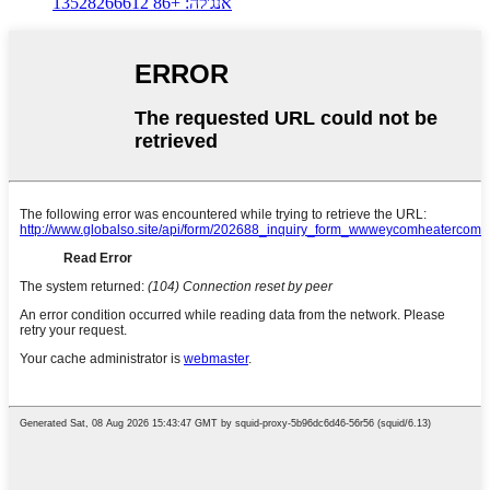
אנג'לה: +86 13528266612