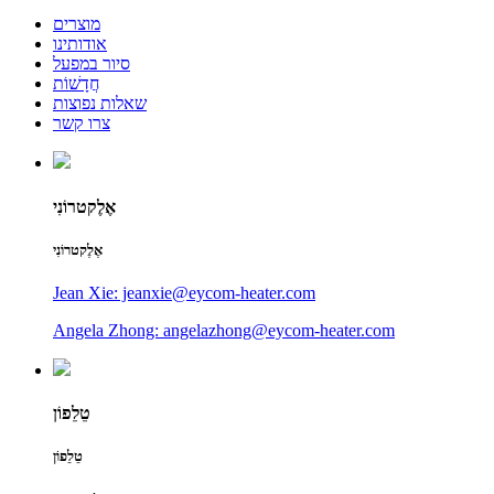
מוצרים
אודותינו
סיור במפעל
חֲדָשׁוֹת
שאלות נפוצות
צרו קשר
אֶלֶקטרוֹנִי
אֶלֶקטרוֹנִי
Jean Xie: jeanxie@eycom-heater.com
Angela Zhong: angelazhong@eycom-heater.com
טֵלֵפוֹן
טֵלֵפוֹן