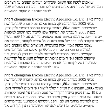
שואפים לספק גופי חימום איכותיים ויעילים העונים על הצרכים
המגוונים של לקוחותינו. אנו מחויבים להרחבת הנוכחות הגלובלית שלנו
ולטפח שותפויות חזקות בתעשייה.
חברת Zhongshan Eycom Electric Appliance Co. Ltd. נוסדה ב-17
במאי 2005 בעיר ג'ונגשאן, במחוז גואנגדונג. לחברה שלנו מורשת
שראשיתה בשנות ה-80, כאשר קודמינו התמחו בחומרי גליון נציץ.
בשנת 2005, העברנו את המיקוד שלנו לייצור גופי חימום למכונות
ייבוש ידיים, שתוכננו במיוחד עבור טלפונים ניידים. עם 19 שנות ניסיון
בייצור ורקורד ללא רבב של אפס תלונות על איכות לקוחות, ביססנו את
עצמנו כספק אמין ואמין בתעשייה. המוצרים שלנו מופצים כיום
למדינות ברחבי העולם, והפכנו לשותף אסטרטגי עבור מותגים
מקומיים גדולים. מחויבים למצוינות ולשביעות רצון לקוחות, אנו
שואפים לספק גופי חימום איכותיים ויעילים העונים על הדרישות
הספציפיות של לקוחותינו. אנו מחויבים להרחבת הנוכחות הגלובלית
שלנו ולטפח שותפויות חזקות בתעשייה.
חברת Zhongshan Eycom Electric Appliance Co. Ltd. נוסדה ב-17
במאי 2005 בעיר ג'ונגשאן, במחוז גואנגדונג. לחברה שלנו מורשת
שראשיתה בשנות ה-80, כאשר קודמינו התמחו בחומרי גליון נציץ.
בשנת 2005, העברנו את המיקוד שלנו לייצור גופי חימום לאקדחי חום.
עם 19 שנות ניסיון בייצור ורקורד של אפס תלונות על איכות לקוחות,
ביססנו את עצמנו כספק אמין ומוכר בתעשייה. המוצרים שלנו מופצים
כיום למדינות ברחבי העולם, והפכנו לשותף אסטרטגי עבור מותגים
מקומיים מובילים. מחויבים למצוינות ולשביעות רצון לקוחות, אנו