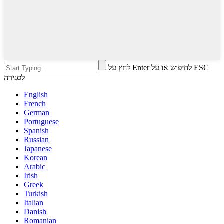
לחץ על Enter לחיפוש או על ESC
לסגירה
English
French
German
Portuguese
Spanish
Russian
Japanese
Korean
Arabic
Irish
Greek
Turkish
Italian
Danish
Romanian