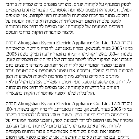
לספק המועדף על לקוחות יפנים. מוצרינו מופצים כיום למדינות ברחבי
העולם, וביססנו את עצמנו כשותפה אסטרטגית עבור מותגים מקומיים
גדולים. מתוך מחויבות למצוינות ולשביעות רצון לקוחות, אנו שואפים
לספק פלטות חימום רב-תכליתיות אמינות ואיכותיות העונות על
הצרכים המגוונים של לקוחותינו. אנו מצפים להרחיב את נוכחותנו
וליצור שותפויות חזקות ברחבי העולם.
חברת Zhongshan Eycom Electric Appliance Co. Ltd. נוסדה ב-17
במאי 2005 בעיר ג'ונגשאן, במחוז גואנגדונג. לחברה מורשת שראשיתה
בשנות ה-80, כאשר קודמינו התמחו בחומרי יריעות נציץ. בשנת 2005,
העברנו את המיקוד שלנו לייצור ומכירה של גופי חימום חשמליים לאח,
והפכנו למוצר המועדף על לקוחות אירופאים. מוצרינו מופצים כיום
למדינות ברחבי העולם, וביססנו את עצמנו כשותפים אסטרטגיים עבור
מותגים מקומיים גדולים. מתוך מחויבות לאיכות ולשביעות רצון
לקוחות, אנו שואפים לספק גופי חימום חשמליים אמינים ויעילים לאח
העונים על דרישות לקוחותינו. אנו מצפים להרחיב את הנוכחות
הגלובלית שלנו ולטפח שותפויות חזקות בתעשייה.
חברת Zhongshan Eycom Electric Appliance Co. Ltd. נוסדה ב-17
במאי 2005 בעיר ג'ונגשאן, במחוז גואנגדונג. לחברה רקע בשנות ה-80,
המתמחה בחומרי יריעות נציץ. בשנת 2005 התחלנו להתמקד בייצור
ומכירה של גופי חימום לבידוד למכונות קפה, והפכנו למוצר המועדף על
לקוחות אירופאים. מוצרינו מופצים כיום למדינות ברחבי העולם,
וביססנו את עצמנו כשותפים אסטרטגיים עבור מותגים מקומיים
גדולים. עם מחויבות לאיכות וחדשנות, אנו שואפים לספק גופי חימום