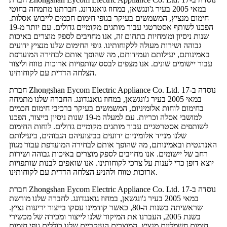
במאי 2005 בעיר ג'ונגשאן, במחוז גואנגדונג. חברתנו מתמחה בחוטי
חימום מנציץ, המשמשים בעיקר בגופי חימום חכמים לייבוש אסלות.
הפכנו לשותף אסטרטגי עבור מותגים מקומיים גדולים. עם יותר מ-19
שנות ניסיון ומומחיות בתחום זה, אנו מחויבים לספק מוצרים באיכות
גבוהה ושירות מעולה ללקוחותינו. גופי החימום שלנו מנציץ ידועים
באמינותם, יעילותם ועמידותם, מה שהופך אותם לבחירה המועדפת
עבור יישומים שונים. אנו מצפים לבסס שותפויות ארוכות טווח וליצור
הצלחה הדדית עם לקוחותינו.
חברת Zhongshan Eycom Electric Appliance Co. Ltd. נוסדה ב-17
במאי 2005 בעיר ג'ונגשאן, במחוז גואנגדונג. החברה שלנו מתמחה
בחימום לוחות אלומיניום, המשמשים בעיקר ברכיבי חימום חכמים
למושבי אסלה וכריות. עם למעלה מ-19 שנות ניסיון בייצור, הפכנו
לשותפים אסטרטגיים עבור מותגים מקומיים גדולים. לוחות החימום
שלנו מנייד אלומיניום ידועים בביצועיהם הגבוהים, ביעילותם
האנרגטית ובאמינותם, מה שהופך אותם לבחירה המועדפת עבור מגוון
רחב של יישומים. אנו מחויבים לספק מוצרים באיכות גבוהה ושירות
יוצא דופן כדי לענות על צרכי לקוחותינו. אנו שואפים לבנות שותפויות
ארוכות טווח ולהניע הצלחה הדדית עם לקוחותינו.
חברת Zhongshan Eycom Electric Appliance Co. Ltd. נוסדה ב-17
במאי 2005 בעיר ג'ונגשאן, במחוז גואנגדונג. לחברה שלנו מורשת
שראשיתה בשנות ה-80, כאשר קודמינו עסקו בייצור יריעות נציץ.
בשנת 2005, העברנו את המיקוד שלנו לייצור ומכירה של מכשירי
חימום חשמליים מנציץ. המוצרים העיקריים שלנו כוללים גופי חימום